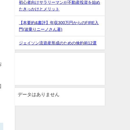
初心者向けサラリーマンが不動産投資を始め
たきっかけとメリット
【本要約&書評】年収300万円からのFIRE入
門(波乗りニーノさん著)
ジェイソン流資産形成のための倹約術12選
お
回
データはありません