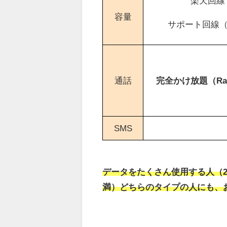
楽天回線
容量
サポート回線（K
通話
完全かけ放題（Raku
SMS
データをたくさん使用する人（2
満）どちらのタイプの人にも、