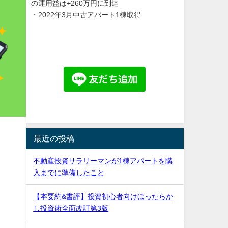
の運用益は+260万円に到達
・2022年3月中古アパート1棟取得
最近の投稿
不動産投資サラリーマンが1棟アパートを購
入までに準備したこと
【本要約&書評】投資初心者向けほったらか
し投資術全面改訂第3版