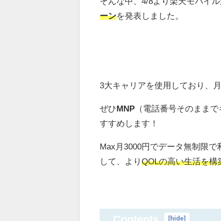
そんな中、4/8より楽天モバイル
ーン
を発表しました。
3大キャリアを使用しており、
ぜひ
MNP
（電話番号そのままで
すすめします！
Max月3000円でデータ無制限
して、より
QOLの高い生活を
Contents
[
hide
]