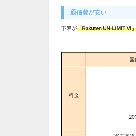
通信費が安い
下表が
「Rakuten UN-LIMIT 
国
料金
2