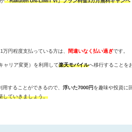
が
「Rakuten UN-LIMIT VI」プラン料金3カ月無料キャンペ
月1万円程度支払っている方は、
間違いなく払い過ぎ
です。
キャリア変更）を利用して
楽天モバイル
へ移行することを
で利用することができるので、
浮いた7000円
を趣味や投資に
構築していきましょう。