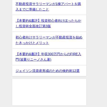
不動産投資サラリーマンが1棟アパートを購
入までに準備したこと
【本要約&書評】投資初心者向けほったらか
し投資術全面改訂第3版
初心者向けサラリーマンが不動産投資を始め
たきっかけとメリット
【本要約&書評】年収300万円からのFIRE入
門(波乗りニーノさん著)
ジェイソン流資産形成のための倹約術12選