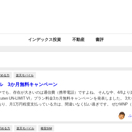
インデックス投資
不動産
書評
貯める力
楽天モバイル
ル 3か月無料キャンペーン
、存在が大きいのは通信費（携帯電話）ですよね。 そんな中、4/8より楽天モ
ten UN-LIMIT VI」プラン料金3カ月無料キャンペーンを発表しました。 3大キャリ
おり、月1万円程度支払っている方は、間違いなく払い過ぎです。 ぜひMNP
キャリ...
ふ
貯める力
楽天モバイル
格安SIM