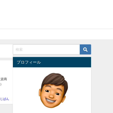
プロフィール
A）
.
じぱん