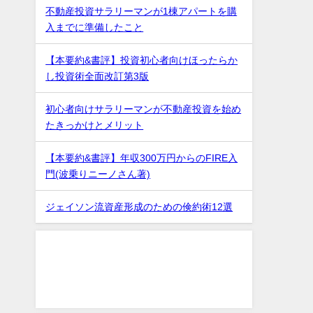
不動産投資サラリーマンが1棟アパートを購
入までに準備したこと
【本要約&書評】投資初心者向けほったらか
し投資術全面改訂第3版
初心者向けサラリーマンが不動産投資を始め
たきっかけとメリット
【本要約&書評】年収300万円からのFIRE入
門(波乗りニーノさん著)
ジェイソン流資産形成のための倹約術12選